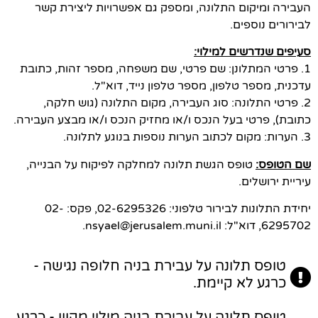
העבירה ומיקום התלונה, ומספק גם אפשרויות ליצירת קשר
לבירורים נוספים.
סעיפים שנדרשים למילוי:
1. פרטי המתלונן: שם פרטי, שם משפחה, מספר זהות, כתובת
עדכנית, מספר טלפון, מספר טלפון נייד, דוא"ל.
2. פרטי התלונה: סוג העבירה, מקום התלונה (גוש חלקה,
כתובת), פרטי בעל הנכס ו/או מחזיק הנכס ו/או מבצע העבירה.
3. הערות: מקום לכתוב הערות נוספות בנוגע לתלונה.
שם הטופס:
טופס הגשת תלונה למחלקה לפיקוח על הבנייה,
עיריית ירושלים.
יחידת התלונות לבירור טלפוני: 02-6295326, פקס: 02-
6295702, דוא"ל: nsyael@jerusalem.muni.il.
טופס תלונה על עבירת בניה חלופה נגישה -
כרגע לא קיימת.
טופס תלונה על עבירת בניה מילוי מקוון - כרגע