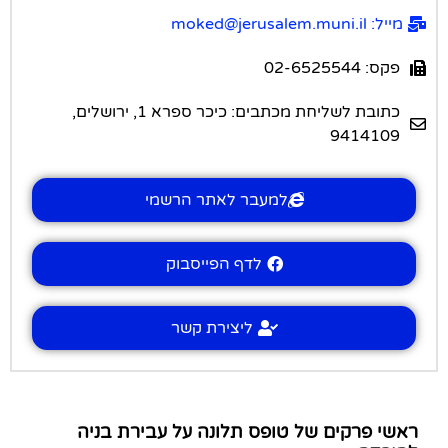
מייל: moked@jerusalem.muni.il
פקס: 02-6525544
כתובת לשליחת מכתבים: כיכר ספרא 1, ירושלים,
9414109
למעבר לאתר הרשמי
לדף הפייסבוק
ליצירת קשר
ראשי פרקים של טופס תלונה על עבירת בניה