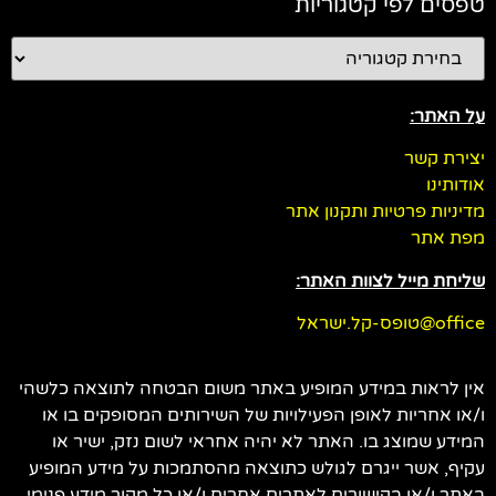
טפסים לפי קטגוריות
על האתר:
יצירת קשר
אודותינו
מדיניות פרטיות ותקנון אתר
מפת אתר
שליחת מייל לצוות האתר:
office@טופס-קל.ישראל
אין לראות במידע המופיע באתר משום הבטחה לתוצאה כלשהי
ו/או אחריות לאופן הפעילויות של השירותים המסופקים בו או
המידע שמוצג בו. האתר לא יהיה אחראי לשום נזק, ישיר או
עקיף, אשר ייגרם לגולש כתוצאה מהסתמכות על מידע המופיע
באתר ו/או בקישורים לאתרים אחרים ו/או כל מקור מידע פנימי