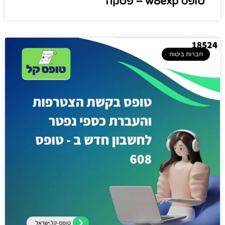
טופס w8exp – פטקה
חברות ביטוח