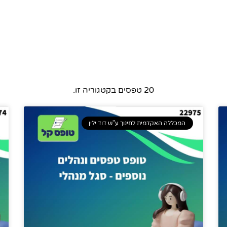
20 טפסים בקטגוריה זו.
המכללה האקדמית לחינוך ע"ש דוד ילין