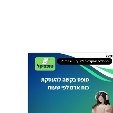
המכללה האקדמית לחינוך ע"ש דוד ילין