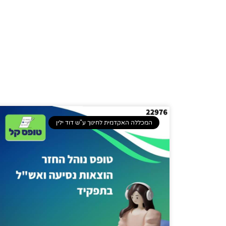
המכללה האקדמית לחינוך ע"ש דוד ילין