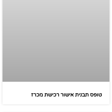
טופס תבנית אישור רכישת מכרז