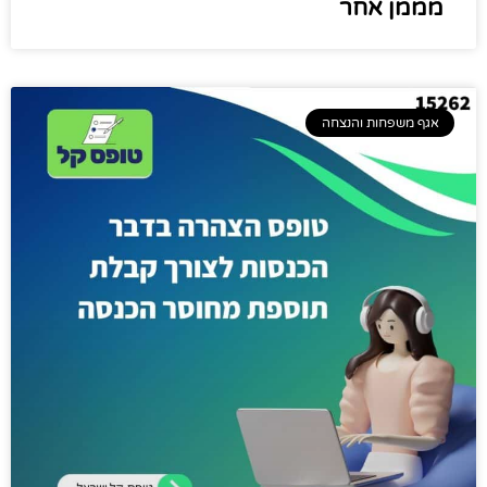
מממן אחר
אגף משפחות והנצחה