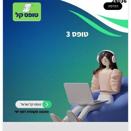
הנדסה