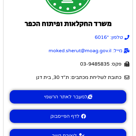
משרד החקלאות ופיתוח הכפר
טלפון: *6016
מייל: moked.sherut@moag.gov.il
פקס: 03-9485835
כתובת לשליחת מכתבים: ת"ד 30, בית דגן
למעבר לאתר הרשמי
לדף הפייסבוק
ליצירת קשר