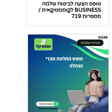
טופס הצעה לביטוח שלֹמה
BUSINESS לֹקֱוסמטיקֱאית /
מספרות 719
אגודות ועמותות