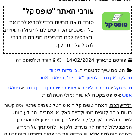
עורכי האתר "טופס קל"
סורקים את הרשת בכדי להביא לכם את
כל הטפסים הנדרשים למילוי מול הרשויות,
ומצרפים לכם מדריכים מפורטים בכדי
להקל על התהליך.
פורסם בתאריך 14/02/2024
9 הורדות לטופס זה
הטופס שייך לקטגוריות:
מוסדות לימוד
,
מכללה אקדמית לחינוך "אורנים"
,
משאבי אנוש
טופס קל
»
מוסדות לימוד
»
אוניברסיטת בן גוריון בנגב
»
משאבי
אנוש
»
טופס בקשה לאישור גמולי השתלמות
*לידיעתכם:
האתר טופס קל הוא פורטל טפסים פרטי ואינו קשור
בשום צורה לגופים ממשלתיים כאלו או אחרים. המידע מוגש
לטובת הציבור אך עלולות ליפול טעויות במידע או שהמידע
המוצג עלול להיות לא מעודכן ולכן אין להסתמך על המידע
בצורה מוחלטת אלא יש לבדוק את הטפסים בטרם שליחתם עם