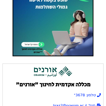
מכללה אקדמית לחינוך "אורנים"
טלפון: 3678*
מייל: liraz2@oranim.ac.il ​​​