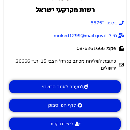
רשות מקרקעי ישראל
טלפון: *5575
מייל: moked1299@mail.gov.il
פקס: 08-6261666
כתובת לשליחת מכתבים: רח' הצבי 15, ת.ד 36666,
ירושלים
למעבר לאתר הרשמי
לדף הפייסבוק
ליצירת קשר