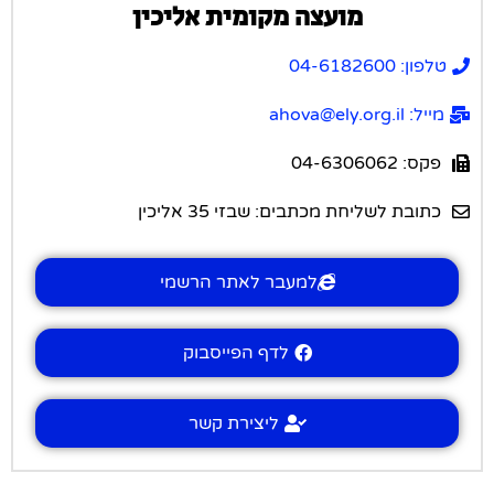
מועצה מקומית אליכין
טלפון: 04-6182600
מייל: ahova@ely.org.il
פקס: 04-6306062
כתובת לשליחת מכתבים: שבזי 35 אליכין
למעבר לאתר הרשמי
לדף הפייסבוק
ליצירת קשר