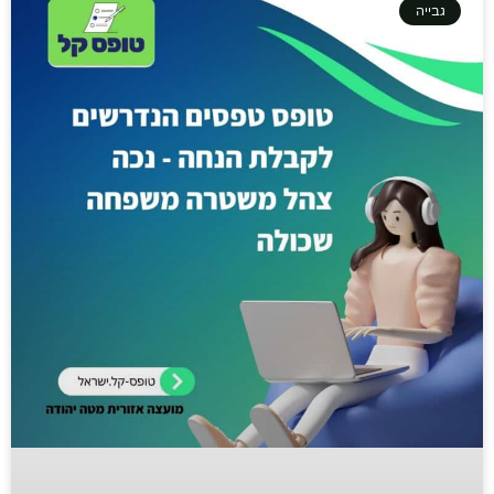
גבייה