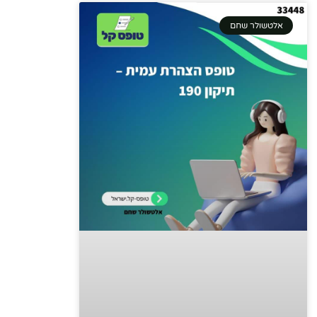
אלטשולר שחם