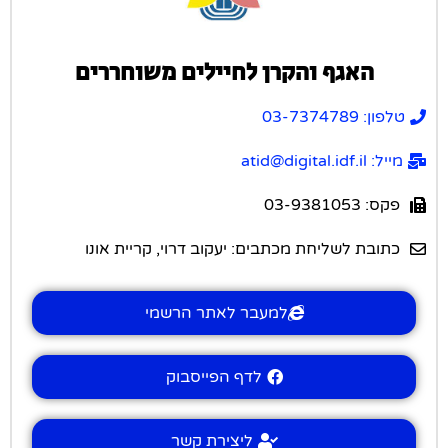
האגף והקרן לחיילים משוחררים
טלפון: 03-7374789
מייל: atid@digital.idf.il
פקס: 03-9381053
כתובת לשליחת מכתבים: יעקוב דרוי, קריית אונו
למעבר לאתר הרשמי
לדף הפייסבוק
ליצירת קשר