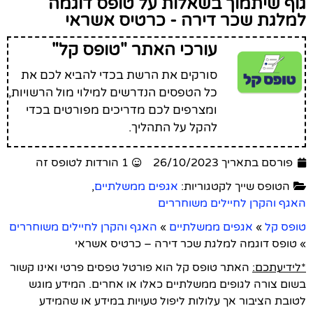
גוף שיתמוך בשאלות על טופס דוגמה
למלגת שכר דירה - כרטיס אשראי
עורכי האתר "טופס קל"
סורקים את הרשת בכדי להביא לכם את
כל הטפסים הנדרשים למילוי מול הרשויות,
ומצרפים לכם מדריכים מפורטים בכדי
להקל על התהליך.
פורסם בתאריך 26/10/2023
1 הורדות לטופס זה
הטופס שייך לקטגוריות:
אגפים ממשלתיים
,
האגף והקרן לחיילים משוחררים
טופס קל
»
אגפים ממשלתיים
»
האגף והקרן לחיילים משוחררים
»
טופס דוגמה למלגת שכר דירה – כרטיס אשראי
*לידיעתכם:
האתר טופס קל הוא פורטל טפסים פרטי ואינו קשור
בשום צורה לגופים ממשלתיים כאלו או אחרים. המידע מוגש
לטובת הציבור אך עלולות ליפול טעויות במידע או שהמידע