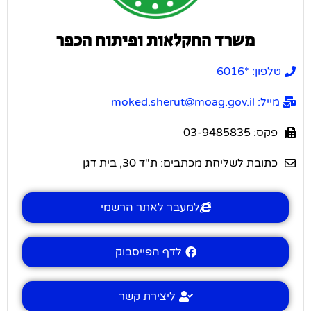
משרד החקלאות ופיתוח הכפר
טלפון: *6016
מייל: moked.sherut@moag.gov.il
פקס: 03-9485835
כתובת לשליחת מכתבים: ת"ד 30, בית דגן
למעבר לאתר הרשמי
לדף הפייסבוק
ליצירת קשר