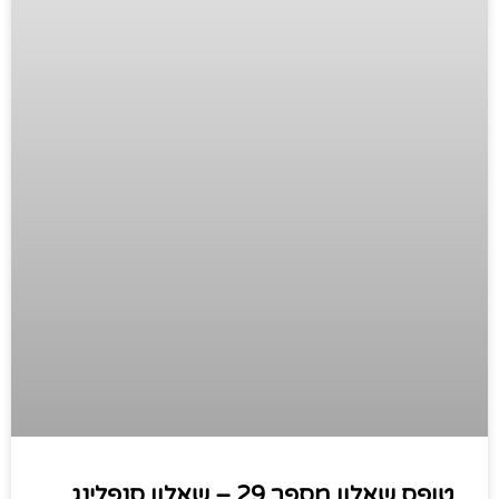
טופס שאלון מספר 29 – שאלון סנפלינג