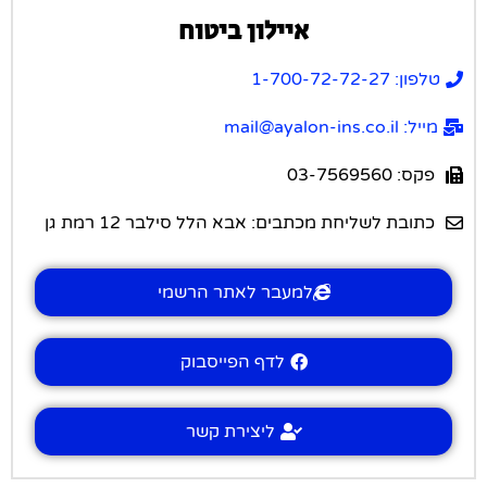
איילון ביטוח
טלפון: 1-700-72-72-27
מייל: mail@ayalon-ins.co.il
פקס: 03-7569560
כתובת לשליחת מכתבים: אבא הלל סילבר 12 רמת גן
למעבר לאתר הרשמי
לדף הפייסבוק
ליצירת קשר