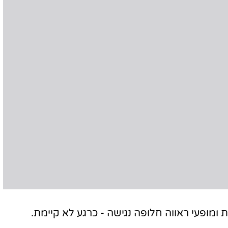
ומופעי ראווה חלופה נגישה - כרגע לא קיימת.