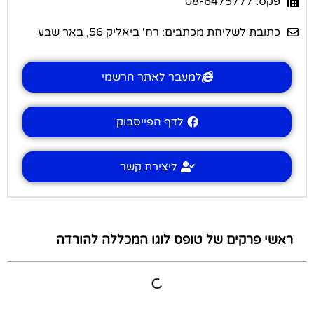
פקס: 08-6475777
כתובת לשליחת מכתבים: רח' ביאליק 56, באר שבע
למעבר לאתר הרשמי
לדף הפייסבוק
ליצירת קשר
ראשי פרקים של טופס לוגו המכללה להורדה