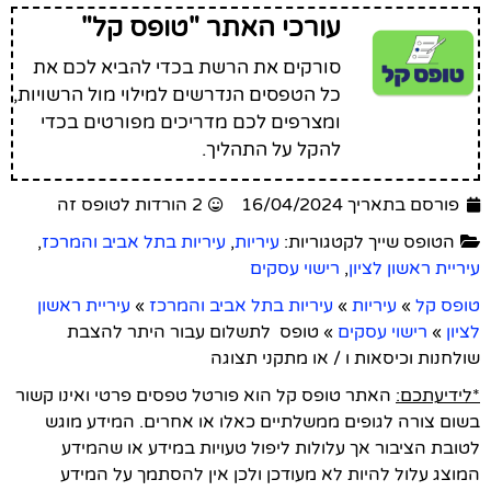
עורכי האתר "טופס קל"
סורקים את הרשת בכדי להביא לכם את
כל הטפסים הנדרשים למילוי מול הרשויות,
ומצרפים לכם מדריכים מפורטים בכדי
להקל על התהליך.
פורסם בתאריך 16/04/2024
2 הורדות לטופס זה
הטופס שייך לקטגוריות:
עיריות
,
עיריות בתל אביב והמרכז
,
עיריית ראשון לציון
,
רישוי עסקים
טופס קל
»
עיריות
»
עיריות בתל אביב והמרכז
»
עיריית ראשון
לציון
»
רישוי עסקים
»
טופס ​​ לתשלום ​​עבור היתר להצבת
שולחנות וכיסאות ו / או מתקני תצוגה​
*לידיעתכם:
האתר טופס קל הוא פורטל טפסים פרטי ואינו קשור
בשום צורה לגופים ממשלתיים כאלו או אחרים. המידע מוגש
לטובת הציבור אך עלולות ליפול טעויות במידע או שהמידע
המוצג עלול להיות לא מעודכן ולכן אין להסתמך על המידע