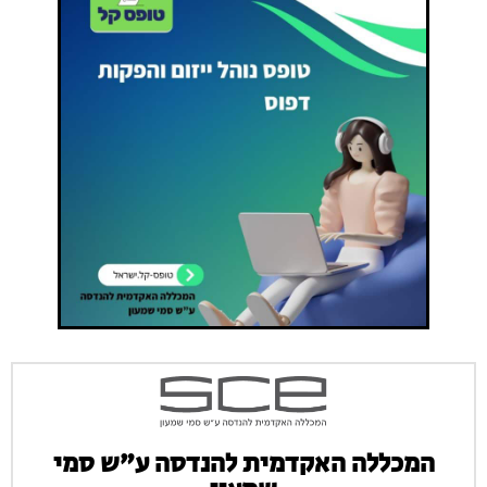
המכללה האקדמית להנדסה ע”ש סמי