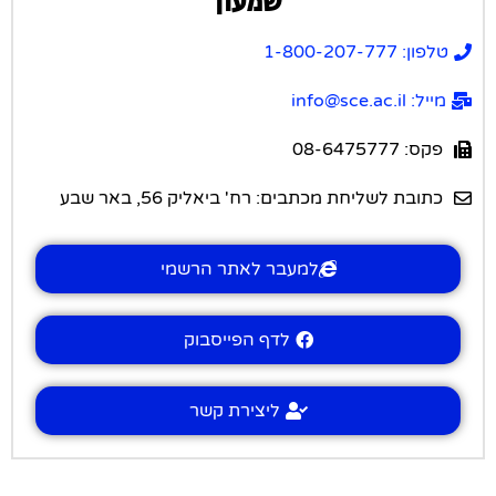
שמעון
טלפון: 1-800-207-777
מייל: info@sce.ac.il
פקס: 08-6475777
כתובת לשליחת מכתבים: רח' ביאליק 56, באר שבע
למעבר לאתר הרשמי
לדף הפייסבוק
ליצירת קשר