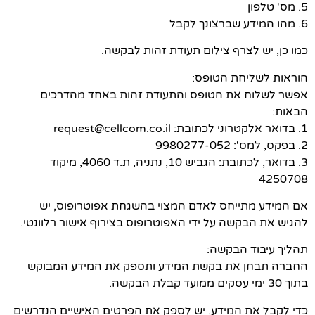
5. מס' טלפון
6. מהו המידע שברצונך לקבל
כמו כן, יש לצרף צילום תעודת זהות לבקשה.
הוראות לשליחת הטופס:
אפשר לשלוח את הטופס והתעודת זהות באחד מהדרכים
הבאות:
1. בדואר אלקטרוני לכתובת: request@cellcom.co.il
2. בפקס, למס': 9980277-052
3. בדואר, לכתובת: הגביש 10, נתניה, ת.ד 4060, מיקוד
4250708
אם המידע מתייחס לאדם המצוי בהשגחת אפוטרופוס, יש
להגיש את הבקשה על ידי האפוטרופוס בצירוף אישור רלוונטי.
תהליך עיבוד הבקשה:
החברה תבחן את בקשת המידע ותספק את המידע המבוקש
בתוך 30 ימי עסקים ממועד קבלת הבקשה.
כדי לקבל את המידע, יש לספק את הפרטים האישיים הנדרשים