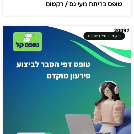
טופס כריתת מעי גס / רקטום
בנק מרכנתיל דיסקונט