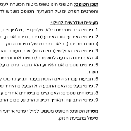
תוכן הטופס:
הטופס הינו טופס ביטוח הכשרה לעסק 
והפרטים הפרטיים של המערער. הטופס משמש לדיוו
סעיפים שנדרשים למילוי:
1. פרטי המבוטח: שם מלא, טלפון נייד, טלפון נייח, כתובת, תעודת זהות, מספר פוליסה, דואר אלקטרוני.
2. פרטי האירוע: סוג האירוע (גניבה, גניבת אובדן
(כתובת מדויקת), תיאור מפורט של נסיבות הנזק.
3. פרטי הצד השלישי (במידה ויש): שם, תעודת זהות, טלפון, כתובת.
4. האם ניתנה הודעה למשטרה/רשויות אחרות: שם התחנה/הרשות שניתנה ההודעה (במידה וניתנה).
5. פרטים נוספים אם האירוע הוא גניבה: פרטים ע
חשוד.
6. תביעות עברה: האם הגשת בעבר תביעת רכוש לחברת ביטוח, פרטי החברה ומספר פוליסה.
7. פרטי בעלים: האם התובע הוא הבעלים היחיד של הרכוש הניזוק, פרטי שותפים נוספים (שמות, טלפון, מספר זהות).
8. ביטוחים נוספים: האם קיימים ביטוחים אחרים על הרכוש הניזוק, פרטי הביטוחים.
9. פרטי התביעה: תאריך רכישת הרכוש, סכום הרכישה, סכום התביעה.
מטרת הטופס:
הטופס משמש למילוי פרטי אירועי הנ
טיפול בתביעת הנזק.