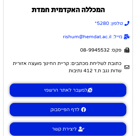
המכללה האקדמית חמדת
טלפון: 5280*
מייל: rishum@hemdat.ac.il
פקס: 08-9945532
כתובת לשליחת מכתבים: קריית החינוך מועצה אזורית
שדות נגב ת.ד 412 נתיבות
למעבר לאתר הרשמי
לדף הפייסבוק
ליצירת קשר