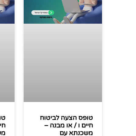
טופס הצעה לביטוח
טו
חיים ו / או מבנה –
חי
משכנתא עם
מש