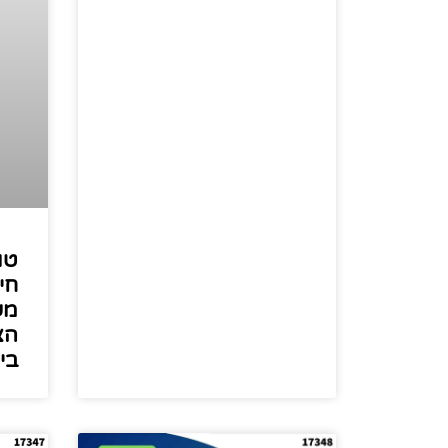
טו
חי
מש
הצ
בי