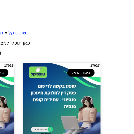
טופס קל
»
חב
כאן תוכלו למצ
508
ביטוח הראל
ביט