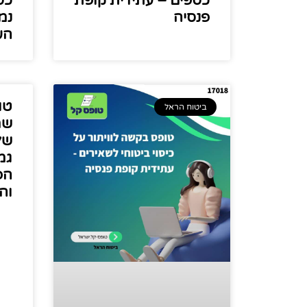
כספים – עתידית קופת
כס
פנסיה
נמ
הע
טו
ביטוח הראל
שמ
של
גמ
הפ
וה