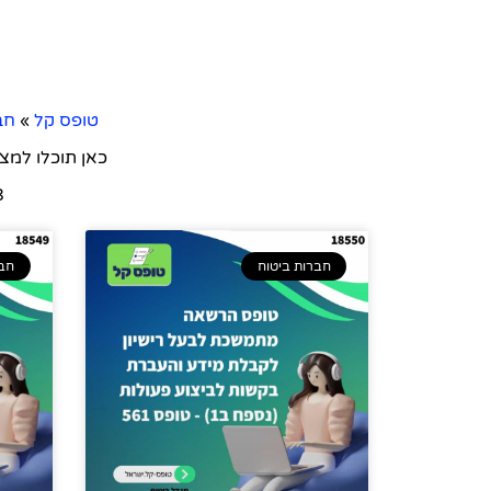
טופס קל
»
חב
כאן תוכלו למצ
603
חברות ביטוח
חבר