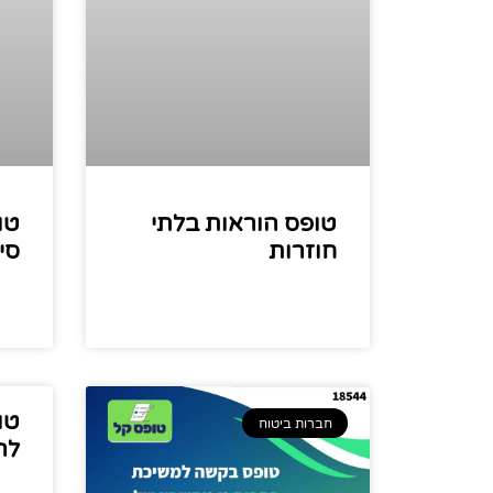
טופס הוראות בלתי
טו
חוזרות
סימ
טו
חברות ביטוח
לה