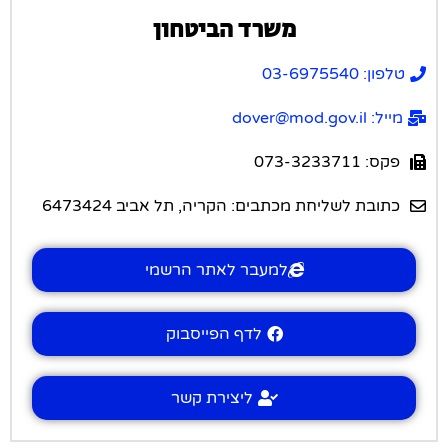
משרד הביטחון
טלפון: 03-6975540
מייל: dover@mod.gov.il
פקס: 073-3233711​
כתובת לשליחת מכתבים: הקריה, תל אביב 6473424​
למעבר לאתר הרשמי
לדף הפייסבוק
ליצירת קשר