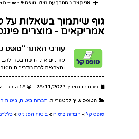
אני קצת מסתבך עם מילוי טופס w - 9 – הצהרה לאזרחים אמריקאים - מוצרים פיננסים, מי יכול לעזור לי?
אמריקאים - מוצרים פיננס
עורכי האתר "טופס ק
סורקים את הרשת בכדי להביא 
ומצרפים לכם מדריכים מפורט
פורסם בתאריך 28/11/2023
18 הורדות לטופס זה
הטופס שייך לקטגוריות:
חברות ביטוח
,
ביטוח ה
טופס קל
»
חברות ביטוח
»
ביטוח הפניקס
»
כלליים