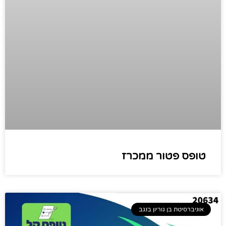
טופס פטור ממכרז
אוניברסיטת בן גוריון בנגב