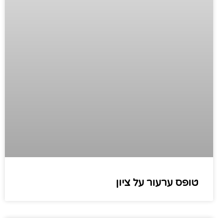
טופס ערעור על ציון​