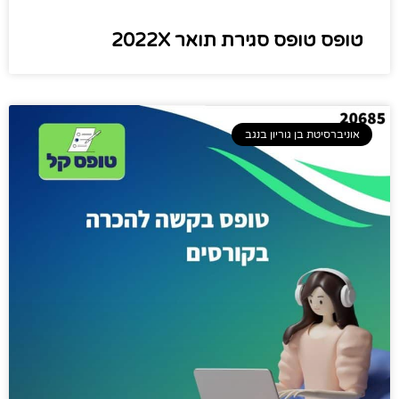
טופס ​טופס סגירת תואר 2022X
אוניברסיטת בן גוריון בנגב