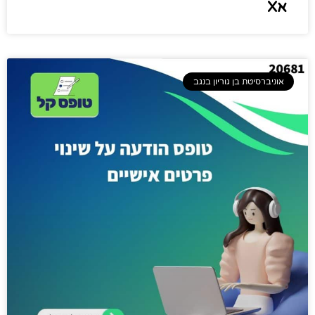
אX
אוניברסיטת בן גוריון בנגב