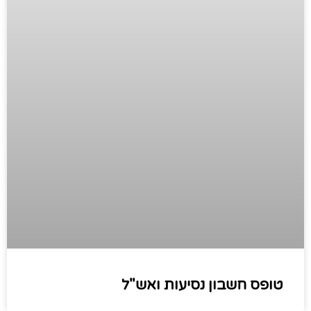
טופס חשבון נסיעות ואש"ל