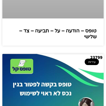
טופס – הודעה – על – תביעה – צד –
שלישי
עיריות