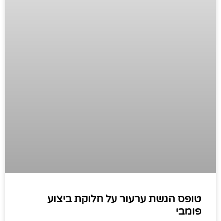
טופס הגשת ערעור על חלוקת ביצוע
פומבי