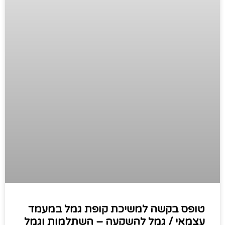
טופס בקשה למשיכת קופת גמל במעמד
עצמאי / גמל להשקעה – השתלמות וגמל