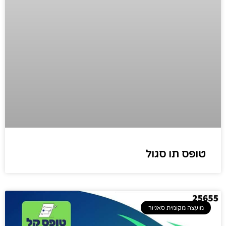
טופס תו סגול
מועצה מקומית סאניור