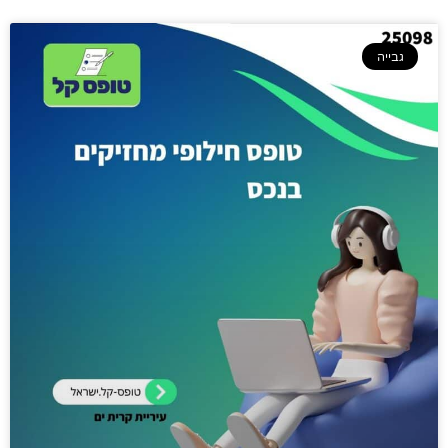
גבייה