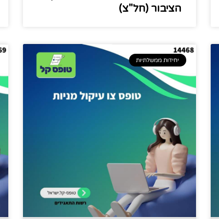
הציבור (חל"צ)
יחידות ממשלתיות